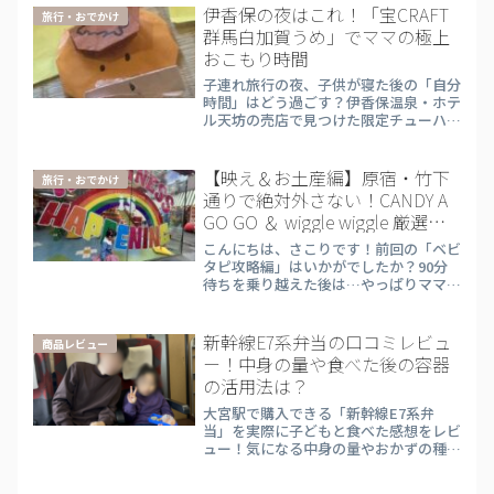
バーはさこり家4人＋義父母で計６人！
伊香保の夜はこれ！「宝CRAFT
旅行・おでかけ
我が家には、3歳の息子と...
群馬白加賀うめ」でママの極上
おこもり時間
子連れ旅行の夜、子供が寝た後の「自分
時間」はどう過ごす？伊香保温泉・ホテ
ル天坊の売店で見つけた限定チューハイ
「寶CRAFT 白加賀うめ」を本音レポ。
30代ママさこりが教える、旅行を120%
楽しむためのおこもりお酒の楽しみ方。
【映え＆お土産編】原宿・竹下
旅行・おでかけ
通りで絶対外さない！CANDY A
GO GO ＆ wiggle wiggle 厳選レ
ポ
こんにちは、さこりです！前回の「ベビ
タピ攻略編」はいかがでしたか？90分
待ちを乗り越えた後は…やっぱりママだ
って、可愛くて甘いものに癒されたいで
すよね（笑）。今回は、竹下通りを歩く
なら絶対に素通りできない「映えスポッ
新幹線E7系弁当の口コミレビュ
商品レビュー
トの聖地」2箇所をハシゴ...
ー！中身の量や食べた後の容器
の活用法は？
大宮駅で購入できる「新幹線E7系弁
当」を実際に子どもと食べた感想をレビ
ュー！気になる中身の量やおかずの種
類、食べた後の容器の活用法まで、30代
ママ目線で詳しく解説します。子連れ新