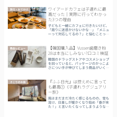
ワイアードカフェは子連れに最
旅行・おでかけ
高だった｜実際に行ってわかっ
た3つの理由
子どもと一緒にカフェに行きたいけど、
「周りに迷惑かけないかな…」「メニュ
ーって対応してるの？」と悩むことって
多いですよね。実際にワイアードカフェ
に行ってみたところ、“子連れ歓迎
感”がかなり強いお店でした。今回はそ
【韓国購入品】Vussen歯磨き粉
商品レビュー
の理由を、リアルな体験ベース...
28は本当にしみない?口コミ検証
韓国のドラッグストアやコスメショップ
を回っていると、パッケージのかっこよ
さについ手が伸びてしまう商品がいくつ
もあります。今回買ってみたのが、歯科
医院ブランド「OSSTEM（オスステ
ム）」が展開する歯磨き粉、
『ふふ日光』は控えめに言って
さこりのお話
Vussen（ヴセン）28です。「...
も最高①《子連れラグジュアリ
ー旅》
風はまだまだ冷たく感じるものの、雪も
溶け、日差しが暖かくなり始め「春が来
た！」と言いたくなってしまうような穏
やかな３月中旬、栃木県にある『ふふ日
光』に行ってきました♪今回の旅のメン