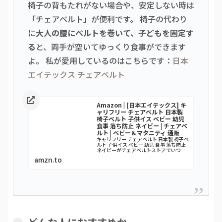
椅子の背もたれがない場合や、安定しない時は
「チェアベルト」が便利です。 椅子の代わり
に
大人の腰にベルトを巻いて、子どもを固定す
る
と、両手が空いてゆっくり食事ができます
よ。 私が愛用しているのはこちらです：
日本
エイテックス チェアベルト
Amazon | [日本エイテックス] キ
ャリフリー チェアベルト 日本製
椅子ベルト 子供イス ベビー 幼児
食事 落ち防止 ネイビー | チェアベ
ルト | ベビー＆マタニティ 通販
キャリフリー チェアベルト 日本製 椅子ベ
ルト 子供イス ベビー 幼児 食事 落ち防止
ネイビーがチェアベルトストアでいつで
もお買い得。当日お急ぎ便対象商品は、
amzn.to
当日お届け可能です。アマゾン配送商品
は、通常配送無料（一部除く）。