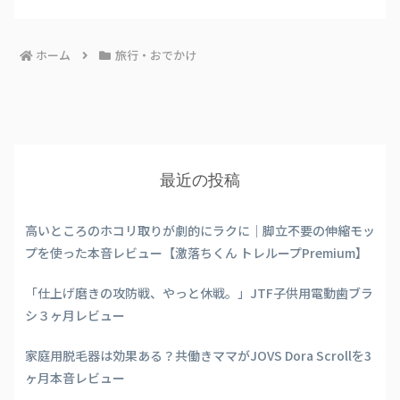
ホーム
旅行・おでかけ
最近の投稿
高いところのホコリ取りが劇的にラクに｜脚立不要の伸縮モッ
プを使った本音レビュー【激落ちくん トレループPremium】
「仕上げ磨きの攻防戦、やっと休戦。」JTF子供用電動歯ブラ
シ３ヶ月レビュー
家庭用脱毛器は効果ある？共働きママがJOVS Dora Scrollを3
ヶ月本音レビュー