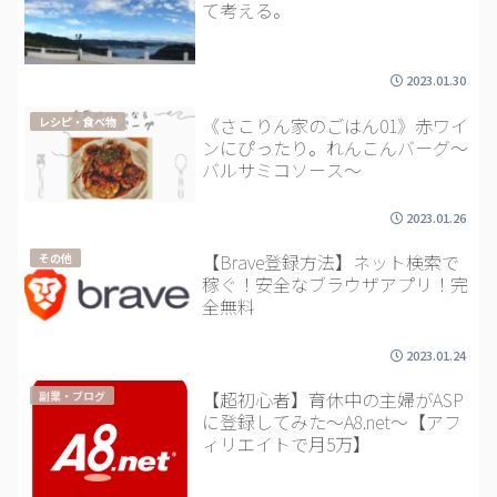
て考える。
2023.01.30
《さこりん家のごはん01》赤ワイ
レシピ・食べ物
ンにぴったり。れんこんバーグ～
バルサミコソース～
2023.01.26
【Brave登録方法】ネット検索で
その他
稼ぐ！安全なブラウザアプリ！完
全無料
2023.01.24
【超初心者】育休中の主婦がASP
副業・ブログ
に登録してみた～A8.net～【アフ
ィリエイトで月5万】