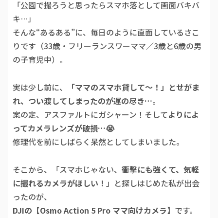
「公園で撮ろうと思ったらスマホ落として画面バキバ
キ…」
そんな“あるある”に、毎日のように直面しているさこ
りです（33歳・フリーランスワーママ／3歳と6歳の男
の子育児中）。
実は少し前に、
「ママのスマホ貸して〜！」とせがま
れ、つい渡してしまったのが運の尽き…
。
案の定、アスファルトにガシャーン！そして
よりによ
ってカメラレンズが破損…😭
修理代を前にしばらく呆然としてしまいました。
そこから、「スマホじゃない、
衝撃にも強くて、気軽
に撮れるカメラがほしい！
」と探しはじめた私が出会
ったのが、
DJIの【Osmo Action 5 Pro ママ向けカメラ】
です。