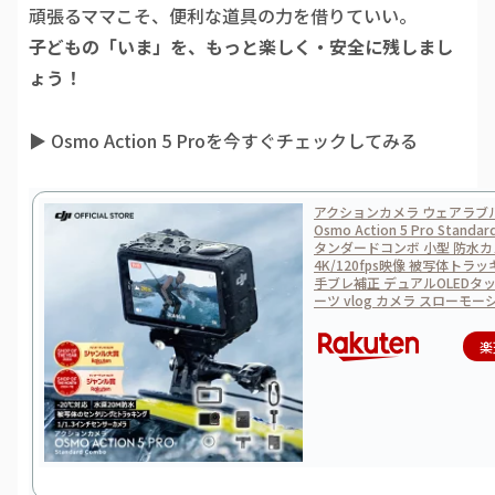
頑張るママこそ、便利な道具の力を借りていい。
子どもの「いま」を、もっと楽しく・安全に残しまし
ょう！
▶︎ Osmo Action 5 Proを今すぐチェックしてみる
アクションカメラ ウェアラブルカ
Osmo Action 5 Pro Standa
タンダードコンボ 小型 防水
4K/120fps映像 被写体トラ
手ブレ補正 デュアルOLEDタ
ーツ vlog カメラ スローモー
楽