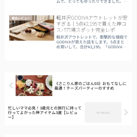
ムで、とってもゆったりできました。今
回は食事についてまとめていきたいと思
います。▽「ふふ日光」のアクセス方
法・チェックイン・お部屋編はこちらか
軽井沢GODIVAアウトレットが安
商品レビュー
ら▽【ふふ日光＠栃木県】宿泊...
すぎる｜5点¥2,195で買えた神コ
スパ穴場スポット完全レポ
軽井沢アウトレットで、衝撃的な値段で
GODIVAが買えた話をします。5点まと
め買いして、合計¥2,195。「GODIVAっ
て贈り物のブランドじゃないの？」と思
っていたわたしが、今では軽井沢に行く
たびに必ず寄るようになったお店。知っ
ている人だ...
《さこりん家のごはん03》おもてなしに
最適！チーズパーティーのすすめ
忙しいママ必見！3歳児との旅行に持って
行ってよかった神アイテム3選【レビュ
ー】