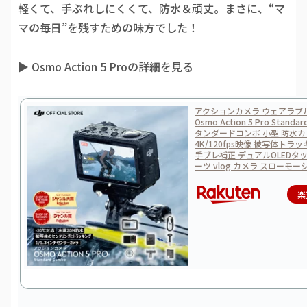
軽くて、手ぶれしにくくて、防水＆頑丈。まさに、“マ
マの毎日”を残すための味方でした！
▶︎ Osmo Action 5 Proの詳細を見る
アクションカメラ ウェアラブルカ
Osmo Action 5 Pro Standa
タンダードコンボ 小型 防水
4K/120fps映像 被写体トラ
手ブレ補正 デュアルOLEDタ
ーツ vlog カメラ スローモー
楽