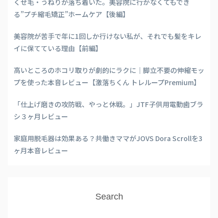
くせ毛・うねりが落ち着いた。美容院に行かなくてもでき
る”プチ縮毛矯正”ホームケア【後編】
美容院が苦手で年に1回しか行けない私が、それでも髪をキレ
イに保てている理由【前編】
高いところのホコリ取りが劇的にラクに｜脚立不要の伸縮モッ
プを使った本音レビュー【激落ちくん トレループPremium】
「仕上げ磨きの攻防戦、やっと休戦。」JTF子供用電動歯ブラ
シ３ヶ月レビュー
家庭用脱毛器は効果ある？共働きママがJOVS Dora Scrollを3
ヶ月本音レビュー
Search