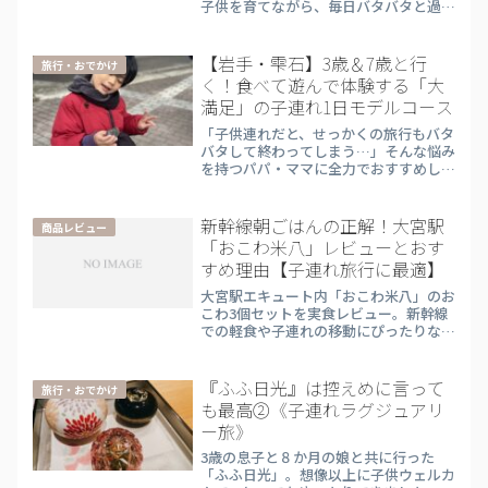
子供を育てながら、毎日バタバタと過ご
しています。在宅ワークは自分のペース
で仕事ができるのは良いのですが、どう
しても運動不足になりがちで、家事と育
【岩手・雫石】3歳＆7歳と行
旅行・おでかけ
児に追われる毎日の中で...
く！食べて遊んで体験する「大
満足」の子連れ1日モデルコース
「子供連れだと、せっかくの旅行もバタ
バタして終わってしまう…」そんな悩み
を持つパパ・ママに全力でおすすめした
いのが、岩手県・雫石（しずくいし）エ
リア。今回は、3歳・7歳の兄妹と一緒
に、岩手の「美味しい」と「手作り」を
新幹線朝ごはんの正解！大宮駅
商品レビュー
遊び尽くす、移動距離の短...
「おこわ米八」レビューとおす
すめ理由【子連れ旅行に最適】
大宮駅エキュート内「おこわ米八」のお
こわ3個セットを実食レビュー。新幹線
での軽食や子連れの移動にぴったりな量
ともちもちの美味しさを詳しく解説しま
す。忙しいママの夕飯時短や手土産にも
おすすめ！
『ふふ日光』は控えめに言って
旅行・おでかけ
も最高②《子連れラグジュアリ
ー旅》
3歳の息子と８か月の娘と共に行った
「ふふ日光」。想像以上に子供ウェルカ