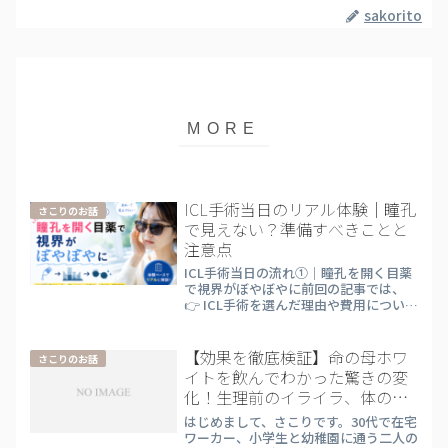
sakorito
ICL手術当日のリアル体験｜瞳孔
さこりのお話
で見えない？準備すべきことと
注意点
ICL手術当日の流れ①｜瞳孔を開く目薬
で視界がぼやぼやに前回の記事では、
👉 ICL手術を選んだ理由や費用について
まとめました。→ ICL手術を決めた理由
と費用はこちら今回はその続きとして、
👉 ICL手術当日のリアルな流れを体験ベ
【効果を徹底検証】命の母ホワ
さこりのお話
ースで解説し...
イトを飲んでわかった驚きの変
化！生理前のイライラ、体のだ
るさが劇的に改善!?
はじめまして、さこりです。30代で在宅
ワーカー、小学生と幼稚園に通う二人の