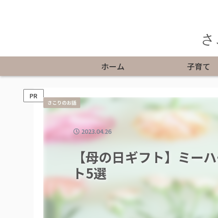
さ
ホーム
子育て
PR
さこりのお話
2023.04.26
【母の日ギフト】ミーハ
ト5選