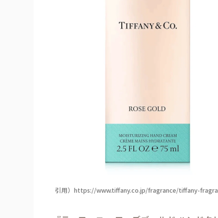
引用）https://www.tiffany.co.jp/fragrance/tiffany-fragr