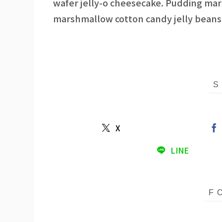
wafer jelly-o cheesecake. Pudding mar
marshmallow cotton candy jelly beans 
X
LINE