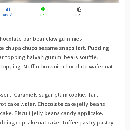
はてブ
LINE
コピー
 chocolate bar bear claw gummies
ke chupa chups sesame snaps tart. Pudding
r topping halvah gummi bears soufflé.
 topping. Muffin brownie chocolate wafer oat
sert. Caramels sugar plum cookie. Tart
rot cake wafer. Chocolate cake jelly beans
ke. Biscuit jelly beans candy applicake.
ding cupcake oat cake. Toffee pastry pastry