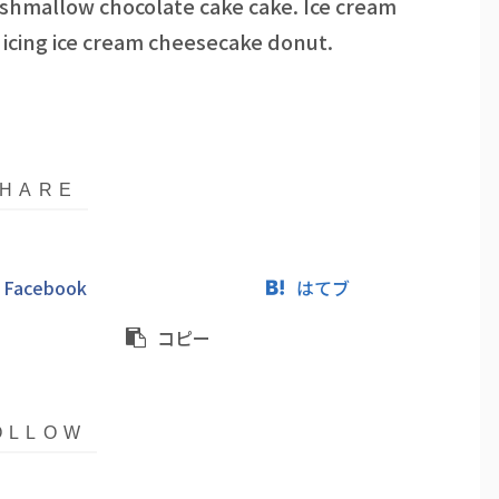
shmallow chocolate cake cake. Ice cream
icing ice cream cheesecake donut.
Facebook
はてブ
コピー