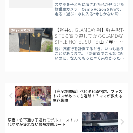
ー】
スマホを子どもに壊された私が見つけた
救世主カメラ。Osmo Action 5 Proで、
走る・遊ぶ・水に入る“今しかない瞬
間”を逃さず記録！
【軽井沢 GLAMDAY #4】軽井沢T-
旅行・おでかけ
SITEに寄り道してからGLAMDAY
STYLE HOTEL SUITE 山ノ麓へ。
駅直結おすすめ3店舗まとめ
軽井沢旅行を計画するとき、いつも思う
ことがあります。「新幹線でこんなに近
いのに、なんでもっと早く来なかったん
だろう」と。大宮から北陸新幹線で約1
時間。あっという間に軽井沢に着きま
す。今回は義両親2名・夫婦・7歳の長
男・3歳の長女の6人で、軽...
【完全攻略編】ベビタピ原宿店、ファス
トパスがあっても過酷！？ママが教える
生存戦略
原宿・竹下通り子連れモデルコース！30
代ママが疲れない最短攻略ルート