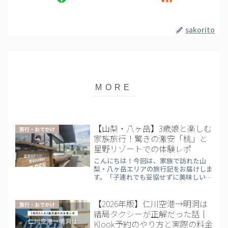
sakorito
【山梨・八ヶ岳】3歳娘と楽しむ
旅行・おでかけ
家族旅行！驚きの激安「桃」と
星野リゾートでの体験レポ
こんにちは！今回は、家族で訪れた山
梨・八ヶ岳エリアの旅行記をお届けしま
す。「子連れでも妥協せずに美味しいも
のを食べたい！」「子供に特別な体験を
させてあげたい」というパパ・ママ必見
の、大満足ルートをご紹介します。1. 1
【2026年版】仁川空港→明洞は
旅行・おでかけ
箱20個入り!?「北部...
結局タクシーが正解だった話｜
Klook予約のやり方と実際の料金