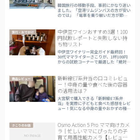
韓国旅行の移動手段、事前にかなり迷い
ました。「空港リムジンバスの方が安い
のでは」 「電車を乗り継いだ方が節約
になるかも」3世代5人・荷物も多い旅
だったので、色々検討した結果、仁川空
港から明洞のホテルまではKlookでタク
中伊豆ワインおすすめ3選！100
旅行・おでかけ
シーを事前予約するこ...
円試飲レポートと失敗しない持
ち物リスト
中伊豆ワイナリー完全ガイド最終回！
30代ママライターさこりが、1杯100円
からの試飲コーナーで厳選した「絶対に
外さない」おすすめワイン3選と葡萄の
お酢を紹介。さらに、実体験に基づく
「あると便利な持ち物リスト」も公開し
新幹線E7系弁当の口コミレビュ
商品レビュー
ます！
ー！中身の量や食べた後の容器
の活用法は？
大宮駅で購入できる「新幹線E7系弁
当」を実際に子どもと食べた感想をレビ
ュー！気になる中身の量やおかずの種
類、食べた後の容器の活用法まで、30代
ママ目線で詳しく解説します。子連れ新
幹線移動のランチに悩んでいる方は必見
Osmo Action 5 Pro ママ向けカメ
さこりのお話
です。
ラ｜忙しいママにぴったりの子
育て用高性能カメラ【レビュ