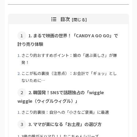
目次
1. まるで映画の世界！「CANDY A GO GO」で
計り売り体験
さこり的おすすめポイント：娘の「選ぶ楽しさ」が爆
発！
ここが私の裏技（注意点）：お会計で「ギョッ」とし
ないために…
2. 韓国発！SNSで話題独占の「wiggle
wiggle（ウィグルウィグル）」
さこり的裏技：自分への「小さなご褒美」に最適
3. ママが楽になる「お土産」の選び方
3歳の娘がドハマり！しなこちゃんシリーズ